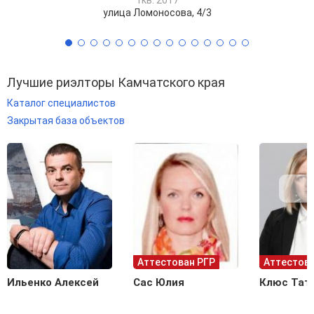
улица Ломоносова, 4/3
Лучшие риэлторы Камчатского края
Каталог специалистов
Закрытая база объектов
Аттестован РГР
Аттестова
Ильенко Алексей
Сас Юлия
Клюс Тат