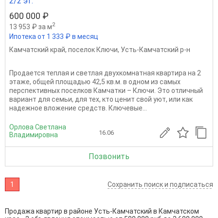
2/2 эт.
600 000 ₽
2
13 953 ₽ за м
Ипотека от 1 333 ₽ в месяц
Камчатский край
,
поселок Ключи
,
Усть-Камчатский р-н
Продается теплая и светлая двухкомнатная квартира на 2
этаже, общей площадью 42,5 кв.м. в одном из самых
перспективных поселков Камчатки – Ключи. Это отличный
вариант для семьи, для тех, кто ценит свой уют, или как
надежное вложение средств. Ключевые...
Орлова Светлана
16.06
Владимировна
Позвонить
1
Сохранить поиск и подписаться
Продажа квартир в районе Усть-Камчатский в Камчатском