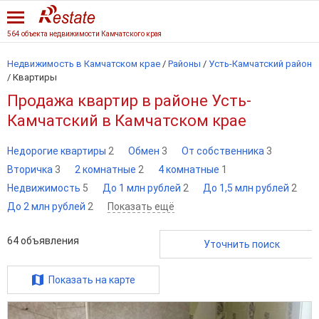
564 объекта недвижимости Камчатского края
Недвижимость в Камчатском крае
/
Районы
/
Усть-Камчатский район
/
Квартиры
Продажа квартир в районе Усть-
Камчатский в Камчатском крае
Недорогие квартиры
2
Обмен
3
От собственника
3
Вторичка
3
2 комнатные
2
4 комнатные
1
Недвижимость
5
До 1 млн рублей
2
До 1,5 млн рублей
2
До 2 млн рублей
2
Показать ещё
64
объявления
Уточнить поиск
Показать на карте