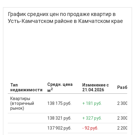
График средних цен по продаже квартир в
Усть-Камчатском районе в Камчатском крае
Средн. цена
Тип
Изменение с
Разброс
2
недвижимости
21.04.2026
м
Квартиры
(вторичный
138 175 руб.
+ 181 руб.
2 300 000
рынок)
138 321 руб.
+ 327 руб.
2 300 000
137 902 руб.
- 92 руб.
2 200 000