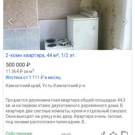
1
из 7
2-комн квартира, 44 м², 1/2 эт.
500 000 ₽
2
11 364 ₽ за м
Ипотека от 1 111 ₽ в месяц
Камчатский край
,
Усть-Камчатский р-н
Продается двухкомнатная квартира общей площадью 44,3
кв. м на первом этаже двухэтажного деревянного дома. В
квартире две светлые комнаты, кухня и отдельный санузел.
Окна выходят на улицу и во двор. Квартира очень теплая,
под окнами расположен палисадник. В...
Собственник
20.07