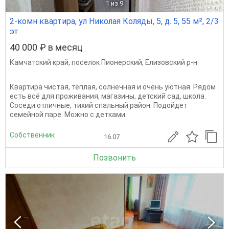
1
из 9
2-комн квартира, ул Николая Коляды, 5, д. 5, 55 м², 2/3
эт.
40 000 ₽ в месяц
Камчатский край
,
поселок Пионерский
,
Елизовский р-н
Квартира чистая, тёплая, солнечная и очень уютная. Рядом
есть всё для проживания, магазины, детский сад, школа.
Соседи отличные, тихий спальный район. Подойдет
семейной паре. Можно с детками.
Собственник
16.07
Позвонить