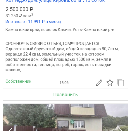
Коттедж/дом, улица Кирова, 80 м², 15 соток
2 500 000 ₽
2
31 250 ₽ за м
Ипотека от 11 991 ₽ в месяц
Камчатский край
,
поселок Ключи
,
Усть-Камчатский р-н
СРОЧНО!!!! В СВЯЗИ С ОТЪЕЗДОМ!!!!ПРОДАЕТСЯ
Одноэтажный брусчатый дом, общей площадью 80,7кв м,
веранда 22,4 кв м, земельный участок, на котором
расположен дом, общей площадью 1500 кв м, земля в
собственности, теплица, погреб, гараж, есть посадки
малина,...
Собственник
18.06
Позвонить