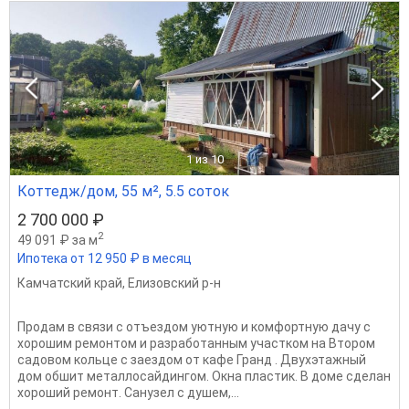
1
из 10
Коттедж/дом, 55 м², 5.5 соток
2 700 000 ₽
2
49 091 ₽ за м
Ипотека от 12 950 ₽ в месяц
Камчатский край
,
Елизовский р-н
Продам в связи с отъездом уютную и комфортную дачу с
хорошим ремонтом и разработанным участком на Втором
садовом кольце с заездом от кафе Гранд . Двухэтажный
дом обшит металлосайдингом. Окна пластик. В доме сделан
хороший ремонт. Санузел с душем,...