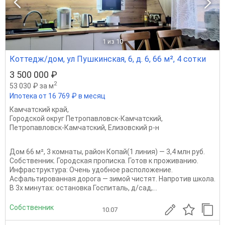
1
из 10
Коттедж/дом, ул Пушкинская, 6, д. 6, 66 м², 4 сотки
3 500 000 ₽
2
53 030 ₽ за м
Ипотека от 16 769 ₽ в месяц
Камчатский край
,
Городской округ Петропавловск-Камчатский
,
Петропавловск-Камчатский
,
Елизовский р-н
Дом 66 м², 3 комнаты, район Копай(1 линия) — 3,4 млн руб.
Собственник. Городская прописка. Готов к проживанию.
Инфраструктура: Очень удобное расположение.
Асфальтированная дорога — зимой чистят. Напротив школа.
В 3х минутах: остановка Госпиталь, д/сад,...
Собственник
10.07