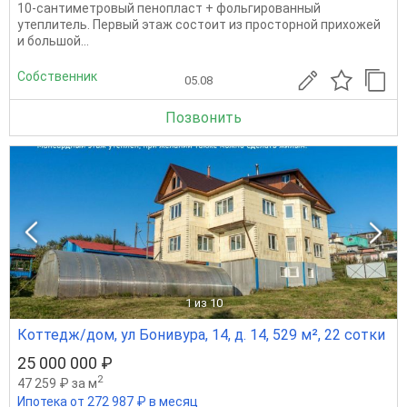
10-сантиметровый пенопласт + фольгированный
утеплитель. Первый этаж состоит из просторной прихожей
и большой...
Собственник
05.08
Позвонить
1
из 10
Коттедж/дом, ул Бонивура, 14, д. 14, 529 м², 22 сотки
25 000 000 ₽
2
47 259 ₽ за м
Ипотека от 272 987 ₽ в месяц