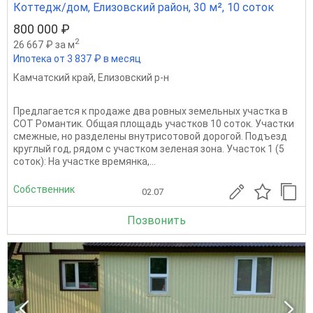
Коттедж/дом, Елизовский район, 30 м², 10 соток
800 000 ₽
2
26 667 ₽ за м
Ипотека от 3 837 ₽ в месяц
Камчатский край
,
Елизовский р-н
Предлагается к продаже два ровных земельных участка в
СОТ Романтик. Общая площадь участков 10 соток. Участки
смежные, но разделены внутрисотовой дорогой. Подъезд
круглый год, рядом с участком зеленая зона. Участок 1 (5
соток): На участке времянка,...
Собственник
02.07
Позвонить