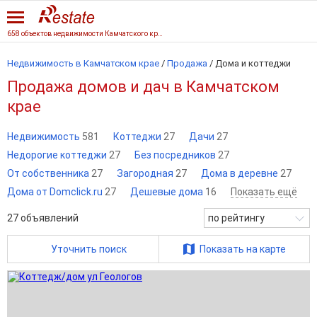
658 объектов недвижимости Камчатского края
Недвижимость в Камчатском крае
/
Продажа
/
Дома и коттеджи
Продажа домов и дач в Камчатском
крае
Недвижимость
581
Коттеджи
27
Дачи
27
Недорогие коттеджи
27
Без посредников
27
От собственника
27
Загородная
27
Дома в деревне
27
Дома от Domclick.ru
27
Дешевые дома
16
Показать ещё
27
объявлений
по рейтингу
Уточнить поиск
Показать на карте