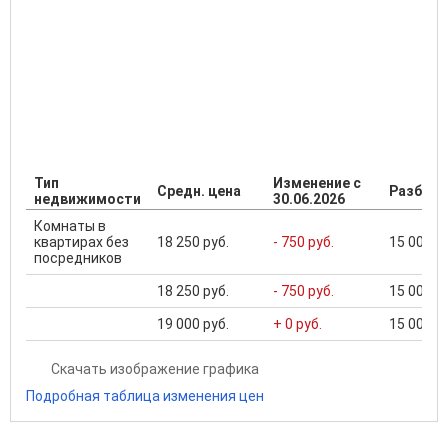
Тип
Изменение с
Средн. цена
Разброс
недвижимости
30.06.2026
Комнаты в
квартирах без
18 250 руб.
- 750 руб.
15 000 ..
посредников
18 250 руб.
- 750 руб.
15 000 ..
19 000 руб.
+ 0 руб.
15 000 ..
Скачать изображение графика
Подробная таблица изменения цен