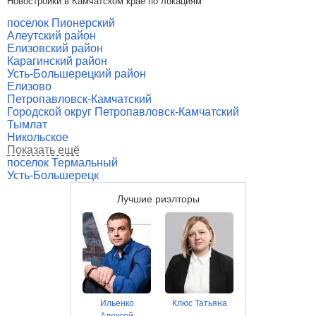
Новостройки в Камчатском крае по локациям
поселок Пионерский
Алеутский район
Елизовский район
Карагинский район
Усть-Большерецкий район
Елизово
Петропавловск-Камчатский
Городской округ Петропавловск-Камчатский
Тымлат
Никольское
Показать ещё
поселок Термальный
Усть-Большерецк
Лучшие риэлторы
Ильенко
Клюс Татьяна