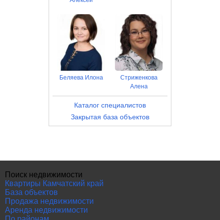
Алексей
Беляева Илона
Стриженкова
Алена
Каталог специалистов
Закрытая база объектов
Поиск недвижимости
Квартиры Камчатский край
База объектов
Продажа недвижимости
Аренда недвижимости
По районам