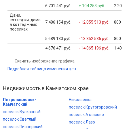
6 701 441 руб.
+ 104 253 руб.
2 200 00
Дачи,
коттеджи, дома
7 486 154 руб.
- 12 055 513 руб.
800 000 
в коттеджных
поселках
5 689 130 руб.
- 13 852 536 руб.
800 000 
4 676 471 руб.
- 14 865 196 руб.
1 400 00
Скачать изображение графика
Подробная таблица изменения цен
Недвижимость в Камчатском крае
Петропавловск-
Николаевка
Камчатский
поселок Крутогоровский
поселок Вулканный
поселок Атласово
поселок Светлый
поселок Лазо
поселок Пионерский