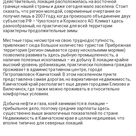
Действительно, локация расположилась на восточной
границе нашей страны и даже сегодня мало заселена. Стоит
сказать, что регион молодой, современные очертания он
получил лишь в 2007 году, когда произошло объединение двух
субъектов РФ – Чукотского и Корякского АО. Климат здесь
разнообразный, но практически для всей территории
характерны продолжительные зимы.
Местные горы, несмотря на свою труднодоступность,
привлекают сюда большое количество туристов. Прибрежная
территория (регион омывается сразу несколькими морями)
позволила развивать здесь рыбную промышленность, а
наличие полезных ископаемых – их добычу. В локации крайне
высокий уровень урбанизации, практически половина граждан
проживает в административном центре, городе
Петропавловск-Камчатский. В этом населенном пункте
представлена самая дорогая, но вариативная недвижимость,
Камчатский край располагает еще двумя городами Елизово и
Вилючинск, где также можно проживать в относительно
комфортных условиях.
Добыча нефти и газа, коей занимаются в локации –
прибыльное дело, поэтому средние зарплаты здесь
существенно выше аналогичных показателей по стране.
Недвижимость в Камчатском крае в целом недешевая, что
вполне типично для северных локаций.