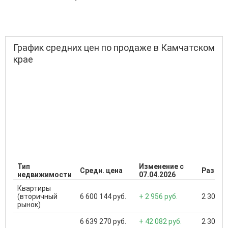
График средних цен по продаже в Камчатском
крае
Тип
Изменение с
Средн. цена
Разбро
недвижимости
07.04.2026
Квартиры
(вторичный
6 600 144 руб.
+ 2 956 руб.
2 300 00
рынок)
6 639 270 руб.
+ 42 082 руб.
2 300 00