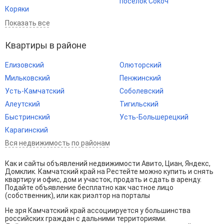
поселок Сокоч
Коряки
Показать все
Квартиры в районе
Елизовский
Олюторский
Мильковский
Пенжинский
Усть-Камчатский
Соболевский
Алеутский
Тигильский
Быстринский
Усть-Большерецкий
Карагинский
Вся недвижимость по районам
Как и сайты объявлений недвижимости Авито, Циан, Яндекс,
Домклик. Камчатский край на Рестейте можно купить и снять
квартиру и офис, дом и участок, продать и сдать в аренду.
Подайте объявление бесплатно как частное лицо
(собственник), или как риэлтор на порталы
Не зря Камчатский край ассоциируется у большинства
российских граждан с дальними территориями.